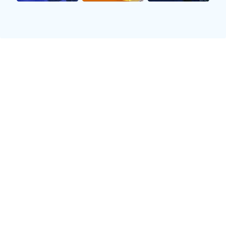
深度赛事数据分析
我们的即时比分系统不仅提供比分，更整合了历史交锋、主队胜率及关
键球员伤停信息。通过可视化图表，帮助用户更直观地掌握比赛走势。
英超积分榜
#
球队
场次
积分
曼城
28
68
1
阿森纳
28
65
2
利物浦
28
63
3
4
热刺
28
55
5
阿斯顿维拉
28
54