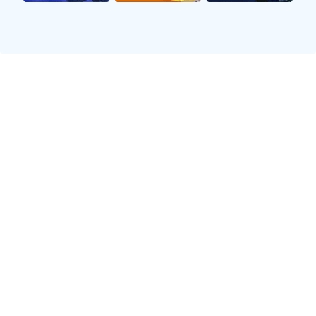
深度赛事数据分析
我们的即时比分系统不仅提供比分，更整合了历史交锋、主队胜率及关
键球员伤停信息。通过可视化图表，帮助用户更直观地掌握比赛走势。
英超积分榜
#
球队
场次
积分
曼城
28
68
1
阿森纳
28
65
2
利物浦
28
63
3
4
热刺
28
55
5
阿斯顿维拉
28
54