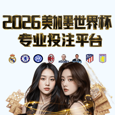
比分网
即时完整版
正在进行 (Live)
查看全部赛事 >
英超
72'
利物浦
2 : 1
切尔西
安菲尔德球场
NBA
Q3 04:22
湖人
88 : 92
勇士
斯台普斯中心