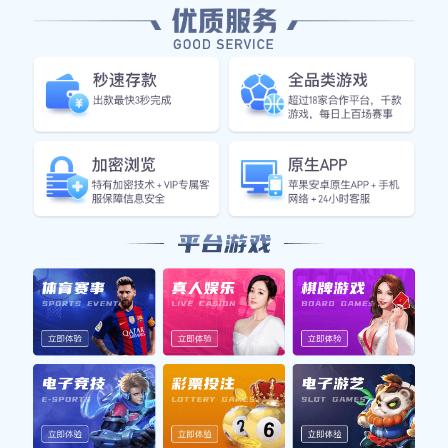
德甲 - 21:30
拜仁 vs 多特蒙德
未开始
完场赛果回顾
法甲
PSG 3 - 0 马赛
已结束
WNBA
火花 82 - 85 山猫
已结束